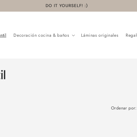
DO IT YOURSELF! :)
ntil
Decoración cocina & baños
Láminas originales
Regal
il
Ordenar por: