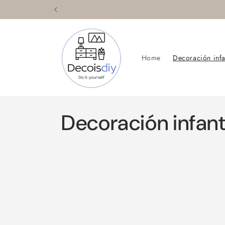
Ir
directamente
al contenido
Home
Decoración infa
C
Decoración infant
o
l
e